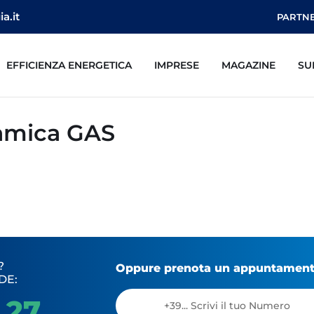
a.it
PARTN
EFFICIENZA ENERGETICA
IMPRESE
MAGAZINE
SU
namica GAS
?
Oppure prenota un appuntamento
DE:
 27