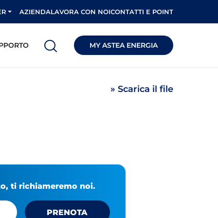
ER
AZIENDA
LAVORA CON NOI
CONTATTI E POINT
PPORTO
MY ASTEA ENERGIA
» Scarica il file
, ti richiameremo noi.
PRENOTA