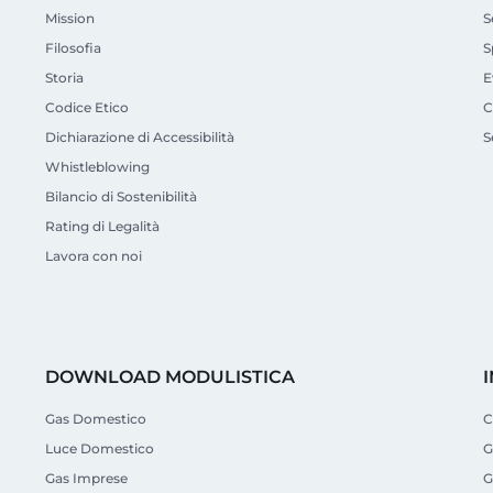
Mission
S
Filosofia
S
Storia
E
Codice Etico
C
Dichiarazione di Accessibilità
S
Whistleblowing
Bilancio di Sostenibilità
Rating di Legalità
Lavora con noi
DOWNLOAD MODULISTICA
Gas Domestico
C
Luce Domestico
G
Gas Imprese
G