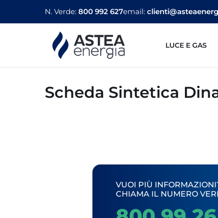
N. Verde:
800 992 627
email:
clienti@asteaenergi
LUCE E GAS
Scheda Sintetica Di
VUOI PIÙ INFORMAZIONI
CHIAMA IL NUMERO VER
800 99 26