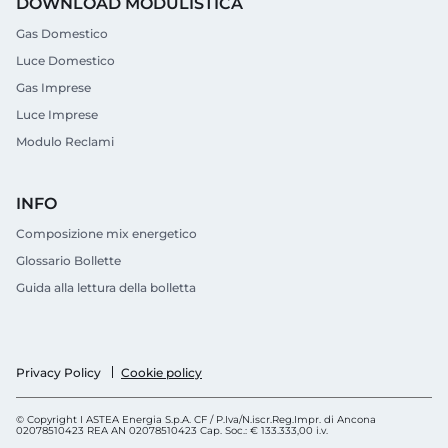
DOWNLOAD MODULISTICA
Gas Domestico
Luce Domestico
Gas Imprese
Luce Imprese
Modulo Reclami
INFO
Composizione mix energetico
Glossario Bollette
Guida alla lettura della bolletta
Cookie policy
Privacy Policy
© Copyright I ASTEA Energia S.p.A. CF / P.Iva/N.iscr.Reg.Impr. di Ancona
02078510423 REA AN 02078510423 Cap. Soc.: € 133.333,00 i.v.