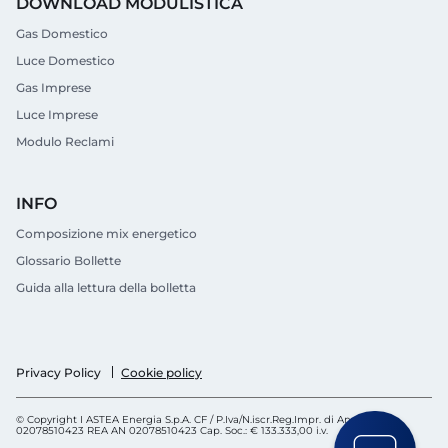
DOWNLOAD MODULISTICA
Gas Domestico
Luce Domestico
Gas Imprese
Luce Imprese
Modulo Reclami
INFO
Composizione mix energetico
Glossario Bollette
Guida alla lettura della bolletta
Cookie policy
Privacy Policy
© Copyright I ASTEA Energia S.p.A. CF / P.Iva/N.iscr.Reg.Impr. di Ancona
02078510423 REA AN 02078510423 Cap. Soc.: € 133.333,00 i.v.