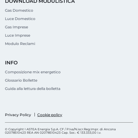
DOWNLOAD MODULISTICA
Gas Domestico
Luce Domestico
Gas Imprese
Luce Imprese
Modulo Reclami
INFO
Composizione mix energetico
Glossario Bollette
Guida alla lettura della bolletta
Cookie policy
Privacy Policy
© Copyright I ASTEA Energia S.p.A. CF / P.Iva/N.iscr.Reg.Impr. di Ancona
02078510423 REA AN 02078510423 Cap. Soc.: € 133.333,00 i.v.