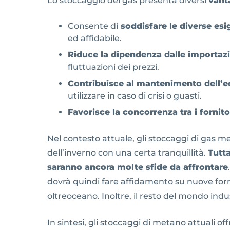
Lo stoccaggio del gas presenta diversi
vant
Consente di
soddisfare le diverse es
ed affidabile.
Riduce la dipendenza dalle importazio
fluttuazioni dei prezzi.
Contribuisce al mantenimento dell’equ
utilizzare in caso di crisi o guasti.
Favorisce la concorrenza tra i fornito
Nel contesto attuale, gli stoccaggi di gas met
dell’inverno con una certa tranquillità.
Tutt
saranno ancora molte sfide da affrontare
dovrà quindi fare affidamento su nuove fornit
oltreoceano. Inoltre, il resto del mondo ind
In sintesi, gli stoccaggi di metano attuali o