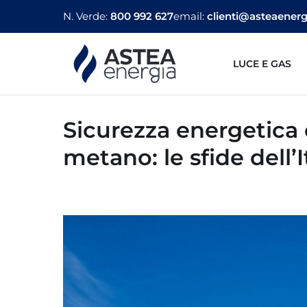
N. Verde:
800 992 627
email:
clienti@asteaenergi
LUCE E GAS
Sicurezza energetica 
metano: le sfide dell’I