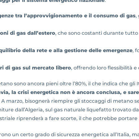
aggi per il sistema energetico nazionale
:
igenze tra l’approvvigionamento e il consumo di gas
,
ni di gas dall’estero
, che sono costanti durante tutto
ilibrio della rete e alla gestione delle emergenze
, 
ri di gas sul mercato libero
, offrendo loro flessibilità 
ano sono ancora pieni oltre l’80%, il che indica che gli I
avia, la crisi energetica non è ancora conclusa, e s
. A marzo, bisognerà riempire gli stoccaggi di metano se
ure dall’Algeria, sul gas naturale liquefatto trovato dal
ustriale riprenderà a fare scorte, il che potrebbe portar
ffrono un certo grado di sicurezza energetica all’Italia,